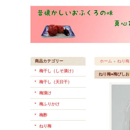
商品カテゴリー
ホーム
ねり梅
＞
梅干し（しそ漬け）
ねり梅●梅びしお
梅干し（天日干）
梅漬け
梅ふりかけ
梅酢
ねり梅