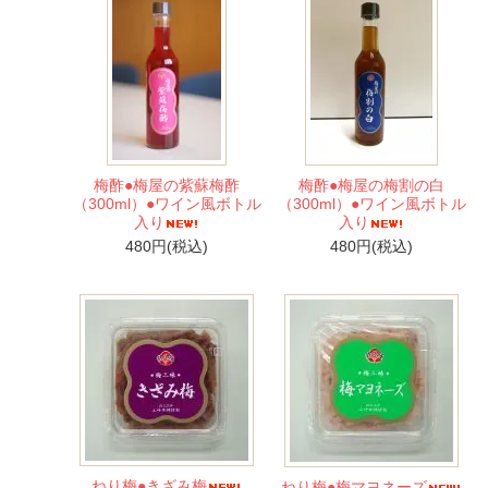
梅酢●梅屋の紫蘇梅酢
梅酢●梅屋の梅割の白
（300ml）●ワイン風ボトル
（300ml）●ワイン風ボトル
入り
入り
480円(税込)
480円(税込)
ねり梅●きざみ梅
ねり梅●梅マヨネーズ