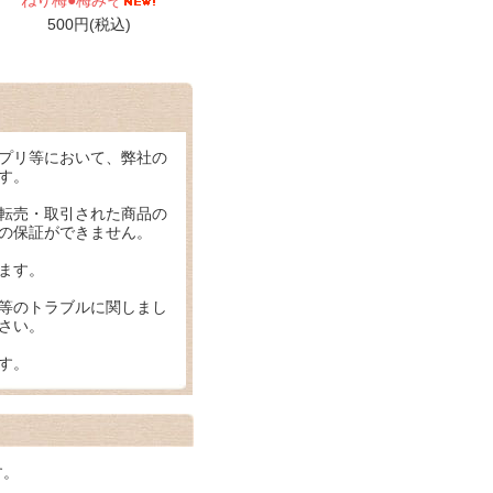
ねり梅●梅みそ
500円(税込)
プリ等において、弊社の
す。
転売・取引された商品の
の保証ができません。
ます。
等のトラブルに関しまし
さい。
す。
す。