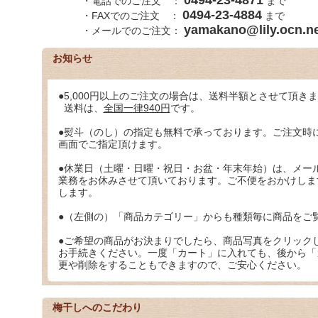
0494-23-4871
・電話でのご注文 ：
まで
0494-23-4884
・FAXでのご注文 ：
まで
yamakano@lily.ocn.ne
・メールでのご注文：
お知らせ
●5,000円以上のご注文の場合は、送料半額とさせて頂き
送料は、
全国一律940円
です。
●熨斗（のし）の指定も無料で承っております。ご注文時
画面でご指定頂けます。
●休業日（土曜・日曜・祝日・お盆・年末年始）は、メー
業務をお休みさせて頂いております。ご不便をおかけしま
します。
●（左側の）「商品カテゴリー」からも種類毎に商品をご
●ご希望の商品がお決まりでしたら、商品写真をクリック
お手続きください。一度「カート」に入れても、後から「
更や削除をすることもできますので、ご安心ください。
梅干しへのこだわり