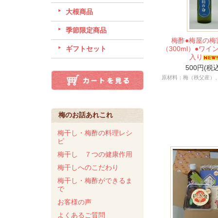
大根商品
季節限定商品
梅酢●梅屋の梅
ギフトセット
（300ml）●ワイ
入り
500円(税込
原材料：梅（秩父産）
梅のお話あれこれ
梅干し・梅酢の料理レシ
ピ
梅干し ７つの健康作用
梅干しへのこだわり
梅干し・梅酢ができるま
で
お客様の声
よくあるご質問