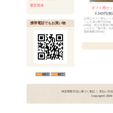
運営母体
ギフト用セッ
3,340円(税
お得なギフト用セット
（しそ漬け梅干[220g
携帯電話でもお買い物
[160g]、秩父甘露漬け梅干
ふりかけ『梅の華』[10
紫蘇梅酢[350ml]）
特定商取引法に基づく表記
｜
支払い方法
Copyright© 2009-