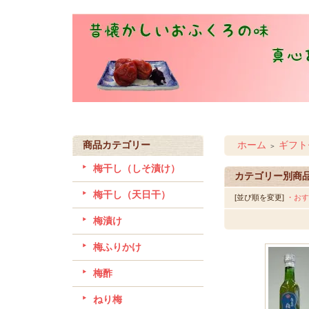
商品カテゴリー
ホーム
ギフト
＞
梅干し（しそ漬け）
カテゴリー別商
梅干し（天日干）
[並び順を変更]
・おす
梅漬け
梅ふりかけ
梅酢
ねり梅